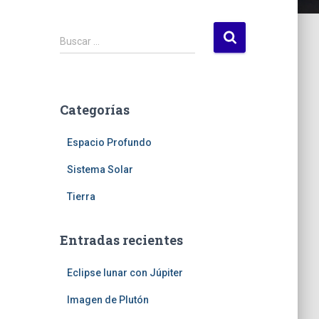
B
Buscar …
u
s
c
a
Categorías
r
:
Espacio Profundo
Sistema Solar
Tierra
Entradas recientes
Eclipse lunar con Júpiter
Imagen de Plutón