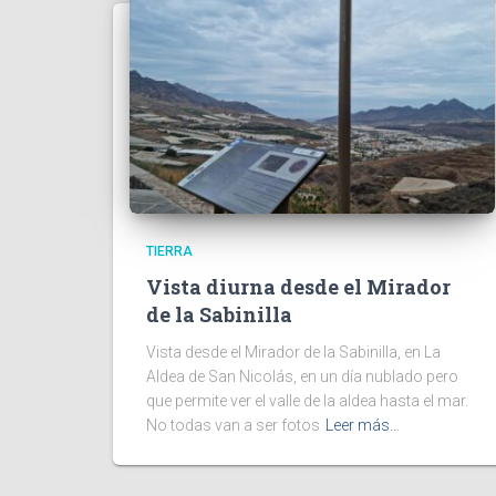
TIERRA
Vista diurna desde el Mirador
de la Sabinilla
Vista desde el Mirador de la Sabinilla, en La
Aldea de San Nicolás, en un día nublado pero
que permite ver el valle de la aldea hasta el mar.
No todas van a ser fotos
Leer más…