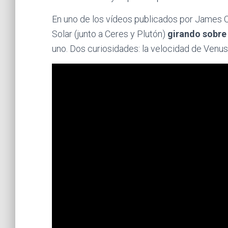
En uno de los vídeos publicados por James 
Solar (junto a Ceres y Plutón)
girando sobre
uno. Dos curiosidades: la velocidad de Venus y