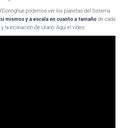
O’Donoghue podemos ver los planetas del Sistema
 si mismos y a escala en cuanto a tamaño
de cada
 la inclinación de Urano. Aquí el vídeo: