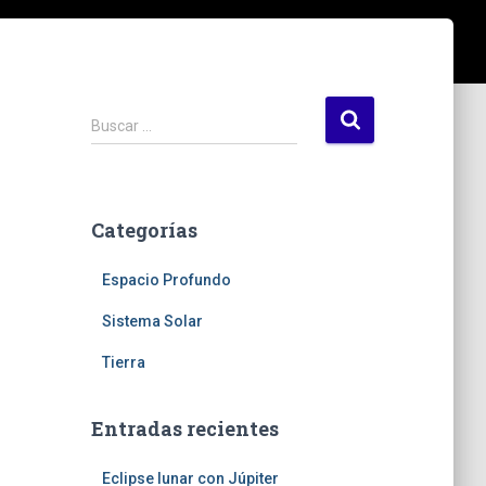
B
Buscar …
u
s
c
a
Categorías
r
:
Espacio Profundo
Sistema Solar
Tierra
Entradas recientes
Eclipse lunar con Júpiter