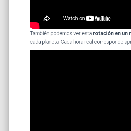
También podemos ver esta
rotación en un
cada planeta. Cada hora real corresponde a