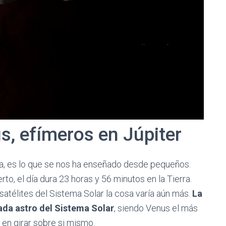
s, efímeros en Júpiter
erra, es lo que se nos ha enseñado desde pequeños.
o, el día dura 23 horas y 56 minutos en la Tierra.
satélites del Sistema Solar la cosa varía aún más.
La
ada astro del Sistema Solar
, siendo Venus el más
 en girar sobre si mismo.