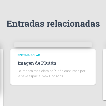
Entradas relacionadas
SISTEMA SOLAR
Imagen de Plutón
La imagen más clara de Plutón capturada por
la nave espacial New Horizons